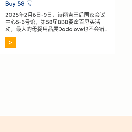
Buy 58 号
2025年2月6日-9日，诗丽吉王后国家会议
中心5-6号馆，第58届BBB婴童百思买活
动，最大的母婴用品展Dodolove也不会错
过这次盛会。并有特别折扣促销活动既有折
扣，也有免费赠品，今年，Dodo
[…]